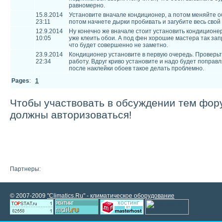
равномерно.
15.8.2014
Установите вначале кондиционер, а потом меняйте об
23:11
потом начнете дырки пробивать и загубите весь свой
12.9.2014
Ну конечно же вначале стоит установить кондиционер
10:05
уже клеить обои. А под фен хорошие мастера так зап
что будет совершенно не заметно.
23.9.2014
Кондиционер установите в первую очередь. Проверьт
22:34
работу. Вдруг криво установите и надо будет поправл
после наклейки обоев такое делать проблемно.
Pages
:
1
Чтобы участвовать в обсуждении тем фор
должны авторизоваться!
Партнеры:
© 2007-2009
"Climatics.Ru" - климатическое оборудование