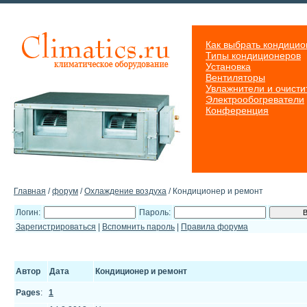
Как выбрать кондицио
Типы кондиционеров
Установка
Вентиляторы
Увлажнители и очисти
Электрообогреватели
Конференция
Главная
/
форум
/
Охлаждение воздуха
/ Кондиционер и ремонт
Логин:
Пароль:
Зарегистрироваться
|
Вспомнить пароль
|
Правила форума
Автор
Дата
Кондиционер и ремонт
Pages
:
1