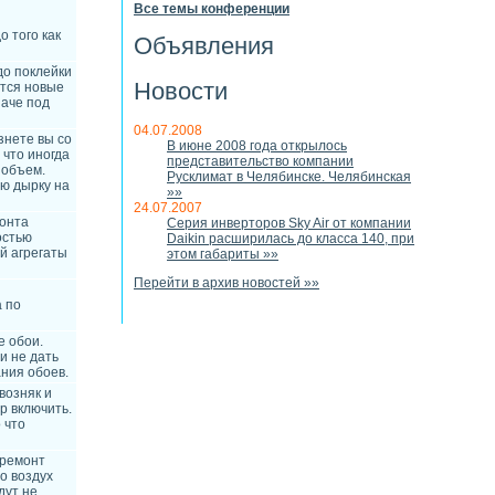
Все темы конференции
о того как
Объявления
до поклейки
Новости
ятся новые
наче под
04.07.2008
знете вы со
В июне 2008 года открылось
 что иногда
представительство компании
 объем.
Русклимат в Челябинске. Челябинская
ую дырку на
»»
24.07.2007
монта
Cерия инверторов Sky Air oт компании
остью
Daikin расширилась до класса 140, при
ий агрегаты
этом габариты »»
Перейти в архив новостей »»
 по
е обои.
и не дать
ния обоев.
возняк и
р включить.
 что
 ремонт
о воздух
дут не