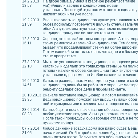
14.2.2013
На дворе зима,а у меня в квартире ремонт,вот такие
13:57
мы)))Решили заодно и кондиционер новый
установить.Посоветуйте,на каком этапе это сделать:д
наклеят обои или уже после.
19.2.2013
Внешнюю часть кондиционера лучше устанавливать 
21:59
обоев,поскольку потребуется долбить стену,и запыл
обои.А внутрикомнатную часть уже после поклейки,и
кондиционером у вас останется голая стена.
12.8.2013
Хорошо, что это займет немного времени. А то замер
16:11
своим ремонтом и заменой кондиционера. Тем более,
бывает, что продалбливают стенку на более широкий
Потом ваши обои не только запылятся, но и в больш
стене превратятся.
27.8.2013
Мы тоже устанавливали кондиционер в процессе ре
12:10
квартиры и сделали это тогда,когда стены были полн
готовы к наклейке обоев.Как внешний так и внутренн
установили одновременно.И обои наклеили отлично.
16.9.2013
Да какая разница в каком порядке вы установите свой
14:51
кондиционер,лишь бы он работал.А хорошие мастера
ремонту сделают свое дело в любом варианте.
20.10.2013
Вначале поставьте кондиционер, а потом наклеивайт
13:35
Ведь кондиционер поможет вам высушить ваши обои 
пойти пузырями или отклеиваться в процессе высыха
23.6.2014
Да, вообще-то после наклеивания обоев запрещен ск
08:28
любое движение воздуха. А вы тут предлагаете конде
После такой процедуры обои вообще отпадут, а не то
пузырями пойдут.
07.7.2014
Любое движение воздуха дома все равно будет. Ведь
21:05
начали зимой. От батарей отопления будет постоянн
подниматься вверх. Получится, что обои высыхать бу