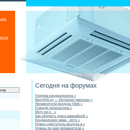
нер
тели
Сегодня на форумах
Покупка кондиционера »
ВентКуб.ру — Интернет-магазин »
Увлажнители воздуха Vitek »
О вреде ионизатора »
Могу ли я... »
Как обогреть дом в аварийной »
Кондиционер зима - лето »
Нужен очиститель воздуха в »
Нужны ли нам увлажнители »