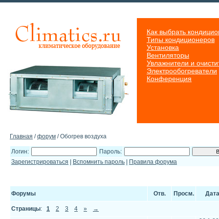
Как выбрать кондицио
Типы кондиционеров
Установка
Вентиляторы
Увлажнители и очисти
Электрообогреватели
Конференция
Главная
/
форум
/ Обогрев воздуха
Логин:
Пароль:
Зарегистрироваться
|
Вспомнить пароль
|
Правила форума
Форумы
Отв.
Просм.
Дат
Страницы
:
1
2
3
4
»
→