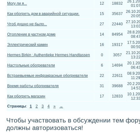
26.1.2
Могу ли я...
12
18832
01:0
26.10.2
Как обогреть дом в аварийной ситуации.
15
35637
20:0
27.10.2
Чтоб душно не было...
27
22440
13:0
28.8.2
Отопление в частном доме
14
84954
08:4
17.5.2
Эллектрический камин
16
19317
00:5
21.10.2
Hermes Birkin : Authentieke Hermes Handtassen
0
3057
13:2
20.1.2
Настольные обогреватели
6
14694
06:4
08.9.2
Встраевыемые инфракрасные обогреватели
22
22611
11:2
20.2.2
Время работы обогревателя
31
39688
14:5
10.1.2
Как обогреть магазин
17
12833
12:3
Страницы
:
1
2
3
4
»
→
Чтобы участвовать в обсуждении тем фор
должны авторизоваться!